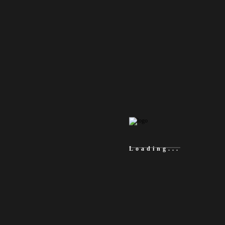
Read More
양양군 정신건강증진센터
Read More
Loading...
Consult PRODUCTION
WEBDIVE
홈페이지, 쇼핑몰, 웹 ERP 등 온라인 홍보까지 저희에게 문
의하시면 됩니다!!